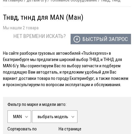
на главную
/
детали б/у
/
топливное оборудование
/
тнвд, тннд
Тнвд, тннд для MAN (Ман)
Мы нашли 2 товара
НЕТ ВРЕМЕНИ ИСКАТЬ?
БЫСТРЫЙ ЗАПРОС
На сайте разборки грузовых автомобилей «Truckexpress» в
Екатеринбурге мы предлагаем широкий выбор ТНВД и ТННД для
MAN б/у. Мы сориентируем Вас по выбору запчасти и подберем
подходящую Вам автодеталь, и предложим удобный для Вас
вариант доставки товара по городу Екатеринбург, а также поможем
и проконсультируем по вопросам эксплуатации и обслуживания.
Фильтр по марке и модели авто:
MAN
выбрать модель
Сортировать по
На странице