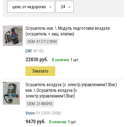
цене, от недорогих
24
Осушитель нов. \ Модуль подготовки воздуха
(осушитель + защ. клапан)
ОЕМ: K137127B90
DAF
XF105
22830 руб.
В наличии:
1 шт.
Заказать
Осушитель воздуха (с электр.управлением13bar)
нов. \ Осушитель воздуха [с
электр.управлением13bar]
ОЕМ: 21480092
Volvo
FH (2000-2008)
9470 руб.
В наличии:
1 шт.