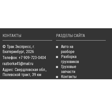
КОНТАКТЫ
РАЗДЕЛЫ САЙТА
© Трак Экспресс, г.
Авто на
Екатеринбург, 2026
разборе
Разборка
Телефон: +7 909-723-0404
грузовиков
razborka45@mail.ru
Грузовые
Адрес: Свердловская обл.,
запчасти
Полевской тракт, 39 км
Контакты
Статьи
ЗАПЧАСТИ ДЛЯ
РАЗБОРКА ГРУЗОВИКОВ
ГРУЗОВИКОВ
Разборка
Запчасти
MAN
Man
Разборка