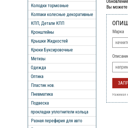
Обновление
Колодки тормозные
Вы можете 
Колпаки колесные декоративные
ОПИШ
КПП, Детали КПП
Марка
Кронштейны
Крышки Жидкостей
Крюки Буксировочные
Описани
Метизы
Одежда
Оптика
Пластик нов.
Пневматика
Нажимая н
Подвеска
прокладки уплотнители кольца
Разная перефирия для авто