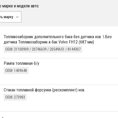
о марке и модели авто:
ть марку
топливозаборник дополнительного бака без датчика нов. \ Без
датчика Топливозаборник в бак Volvo FH12 (687 мм)
ОЕМ: 21100909 / 20746639 / 20549651 / 8144307
Рампа топливная б/у
ОЕМ: 1409648
Стакан топливной форсунки (рескомплект) нов.
ОЕМ: 273983