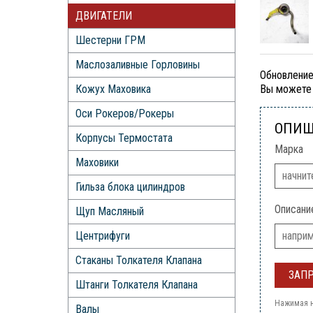
ДВИГАТЕЛИ
Шестерни ГРМ
Маслозаливные Горловины
Обновление
Кожух Маховика
Вы можете 
Оси Рокеров/Рокеры
ОПИШ
Корпусы Термостата
Марка
Маховики
Гильза блока цилиндров
Описани
Щуп Масляный
Центрифуги
Стаканы Толкателя Клапана
Штанги Толкателя Клапана
Нажимая н
Валы