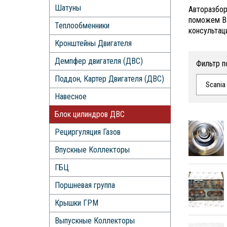
Шатуны
Авторазбор
поможем Ва
Теплообменники
консультац
Кронштейны Двигателя
Демпфер двигателя (ДВС)
Фильтр п
Поддон, Картер Двигателя (ДВС)
Scania
Навесное
Блок цилиндров ДВС
Рециргуляция Газов
Впускные Коллекторы
ГБЦ
Поршневая группа
Крышки ГРМ
Выпускные Коллекторы