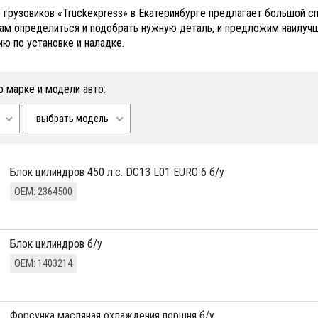
 грузовиков «Truckexpress» в Екатеринбурге предлагает большой сп
м определиться и подобрать нужную деталь, и предложим наилучши
ию по установке и наладке.
о марке и модели авто:
выбрать модель
Блок цилиндров 450 л.с. DC13 L01 EURO 6 б/у
ОЕМ: 2364500
Блок цилиндров б/у
ОЕМ: 1403214
Форсунка масляная охлаждения поршня б/у