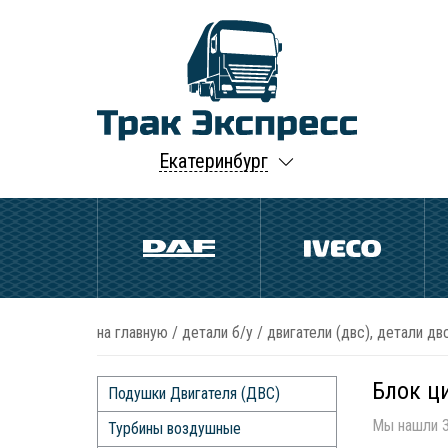
Екатеринбург
на главную
/
детали б/у
/
двигатели (двс), детали двс
Блок ц
Подушки Двигателя (ДВС)
Мы нашли 3
Турбины воздушные