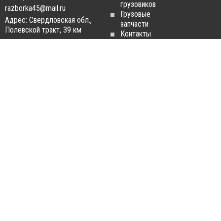
грузовиков
razborka45@mail.ru
Грузовые
Адрес: Свердловская обл.,
запчасти
Полевской тракт, 39 км
Контакты
Статьи
ЗАПЧАСТИ ДЛЯ
РАЗБОРКА ГРУЗОВИКОВ
ГРУЗОВИКОВ
Разборка
Запчасти
MAN
Man
Разборка
Запчасти Daf
Daf
Запчасти
Разборка
Iveco
Iveco
Запчасти
Разборка
Scania
Renault
Запчасти
Разборка
Volvo FH
Scania
Запчасти
Разборка
Mercedes-
Volvo FH
Benz
Разборка
Запчасти
Mercedes-
Renault
Benz