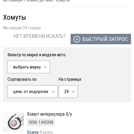
на главную
/
новые детали
/
хомуты
Хомуты
Мы нашли 24 товара
НЕТ ВРЕМЕНИ ИСКАТЬ?
БЫСТРЫЙ ЗАПРОС
Фильтр по марке и модели авто:
выбрать марку
Сортировать по
На странице
цене, от недорогих
24
Хомут интеркулера б/у
ОЕМ: 1445398
Scania
4 series