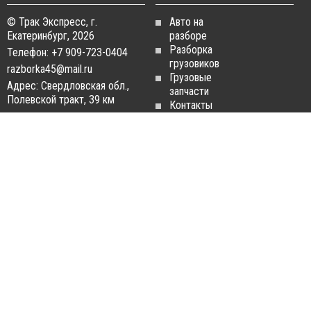
© Трак Экспресс, г.
Авто на
Екатеринбург, 2026
разборе
Разборка
Телефон: +7 909-723-0404
грузовиков
razborka45@mail.ru
Грузовые
Адрес: Свердловская обл.,
запчасти
Полевской тракт, 39 км
Контакты
Статьи
ЗАПЧАСТИ ДЛЯ
РАЗБОРКА ГРУЗОВИКОВ
ГРУЗОВИКОВ
Разборка
Запчасти
MAN
Man
Разборка
Запчасти Daf
Daf
Запчасти
Разборка
Iveco
Iveco
Запчасти
Разборка
Scania
Renault
Запчасти
Разборка
Volvo FH
Scania
Запчасти
Разборка