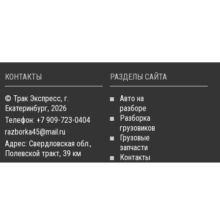
КОНТАКТЫ
РАЗДЕЛЫ САЙТА
© Трак Экспресс, г.
Авто на
Екатеринбург, 2026
разборе
Разборка
Телефон: +7 909-723-0404
грузовиков
razborka45@mail.ru
Грузовые
Адрес: Свердловская обл.,
запчасти
Полевской тракт, 39 км
Контакты
Статьи
ЗАПЧАСТИ ДЛЯ
РАЗБОРКА ГРУЗОВИКОВ
ГРУЗОВИКОВ
Разборка
Запчасти
MAN
Man
Разборка