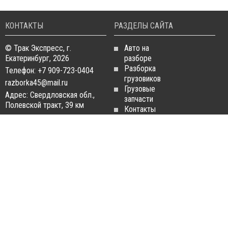
КОНТАКТЫ
РАЗДЕЛЫ САЙТА
© Трак Экспресс, г.
Авто на
Екатеринбург, 2026
разборе
Разборка
Телефон: +7 909-723-0404
грузовиков
razborka45@mail.ru
Грузовые
Адрес: Свердловская обл.,
запчасти
Полевской тракт, 39 км
Контакты
Статьи
ЗАПЧАСТИ ДЛЯ
РАЗБОРКА ГРУЗОВИКОВ
ГРУЗОВИКОВ
Разборка
Запчасти
MAN
Man
Разборка
Запчасти Daf
Daf
Запчасти
Разборка
Iveco
Iveco
Запчасти
Разборка
Scania
Renault