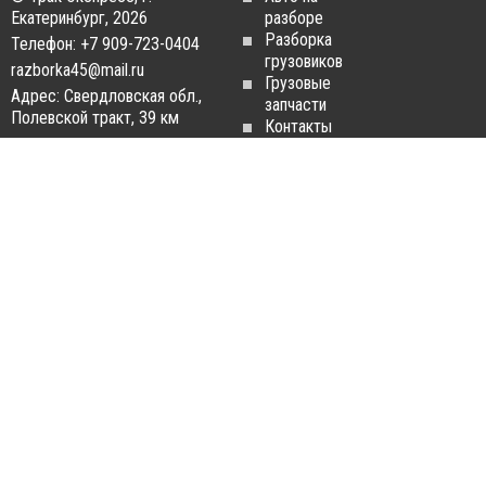
Екатеринбург, 2026
разборе
Разборка
Телефон: +7 909-723-0404
грузовиков
razborka45@mail.ru
Грузовые
Адрес: Свердловская обл.,
запчасти
Полевской тракт, 39 км
Контакты
Статьи
ЗАПЧАСТИ ДЛЯ
РАЗБОРКА ГРУЗОВИКОВ
ГРУЗОВИКОВ
Разборка
Запчасти
MAN
Man
Разборка
Запчасти Daf
Daf
Запчасти
Разборка
Iveco
Iveco
Запчасти
Разборка
Scania
Renault
Запчасти
Разборка
Volvo FH
Scania
Запчасти
Разборка
Mercedes-
Volvo FH
Benz
Разборка