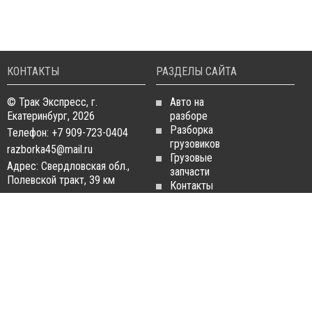
КОНТАКТЫ
РАЗДЕЛЫ САЙТА
© Трак Экспресс, г.
Авто на
Екатеринбург, 2026
разборе
Разборка
Телефон: +7 909-723-0404
грузовиков
razborka45@mail.ru
Грузовые
Адрес: Свердловская обл.,
запчасти
Полевской тракт, 39 км
Контакты
Статьи
ЗАПЧАСТИ ДЛЯ
РАЗБОРКА ГРУЗОВИКОВ
ГРУЗОВИКОВ
Разборка
Запчасти
MAN
Man
Разборка
Запчасти Daf
Daf
Запчасти
Разборка