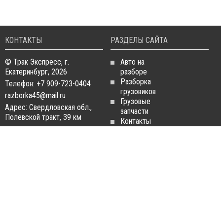
КОНТАКТЫ
РАЗДЕЛЫ САЙТА
© Трак Экспресс, г.
Авто на
Екатеринбург, 2026
разборе
Разборка
Телефон: +7 909-723-0404
грузовиков
razborka45@mail.ru
Грузовые
Адрес: Свердловская обл.,
запчасти
Полевской тракт, 39 км
Контакты
Статьи
ЗАПЧАСТИ ДЛЯ
РАЗБОРКА ГРУЗОВИКОВ
ГРУЗОВИКОВ
Разборка
Запчасти
MAN
Man
Разборка
Запчасти Daf
Daf
Запчасти
Разборка
Iveco
Iveco