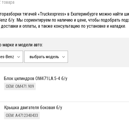
 товара
вторазборки тягачей «Truckexpress» в Екатеринбурге можно найти ш
enz б/у. Мы сориентируем по наличию и цене, чтобы подобрать по
 доставки и оплаты, а также консультацию по установке и наладке.
о марке и модели авто:
es-Benz
выбрать модель
Блок цилиндров OM471LA.5-4 б/у
ОЕМ: OM471.909
Крышка двигателя боковая б/у
ОЕМ: A4712340433