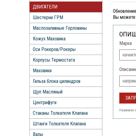
ДВИГАТЕЛИ
Обновление
Вы можете 
Шестерни ГРМ
Маслозаливные Горловины
ОПИШ
Кожух Маховика
Марка
Оси Рокеров/Рокеры
Корпусы Термостата
Описани
Маховики
Гильза блока цилиндров
Щуп Масляный
Центрифуги
Нажимая н
Стаканы Толкателя Клапана
Штанги Толкателя Клапана
Валы