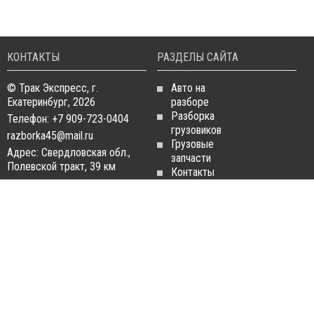
КОНТАКТЫ
РАЗДЕЛЫ САЙТА
© Трак Экспресс, г.
Авто на
Екатеринбург, 2026
разборе
Разборка
Телефон: +7 909-723-0404
грузовиков
razborka45@mail.ru
Грузовые
Адрес: Свердловская обл.,
запчасти
Полевской тракт, 39 км
Контакты
Статьи
ЗАПЧАСТИ ДЛЯ
РАЗБОРКА ГРУЗОВИКОВ
ГРУЗОВИКОВ
Разборка
Запчасти
MAN
Man
Разборка
Запчасти Daf
Daf
Запчасти
Разборка
Iveco
Iveco