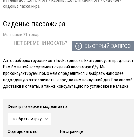
на главную
/
детали б/у
/
кабины, детали кабин б/у
/
сиденья
/
сиденье пассажира
Сиденье пассажира
Мы нашли 21 товар
НЕТ ВРЕМЕНИ ИСКАТЬ?
БЫСТРЫЙ ЗАПРОС
Авторазборка грузовиков «Truckexpress» в Екатеринбурге предлагает
Вам большой ассортимент сидений пассажира б/у. Мы
проконсультируем, поможем определиться и выбрать наиболее
подходящую автозапчасть, и предложим наилучший для Вас способ
доставки и оплаты, а также консультацию по установке и наладке.
Фильтр по марке и модели авто:
выбрать марку
Сортировать по
На странице