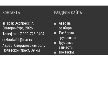
КОНТАКТЫ
РАЗДЕЛЫ САЙТА
© Трак Экспресс, г.
Авто на
Екатеринбург, 2026
разборе
Разборка
Телефон: +7 909-723-0404
грузовиков
razborka45@mail.ru
Грузовые
Адрес: Свердловская обл.,
запчасти
Полевской тракт, 39 км
Контакты
Статьи
ЗАПЧАСТИ ДЛЯ
РАЗБОРКА ГРУЗОВИКОВ
ГРУЗОВИКОВ
Разборка
Запчасти
MAN
Man
Разборка
Запчасти Daf
Daf
Запчасти
Разборка
Iveco
Iveco
Запчасти
Разборка
Scania
Renault