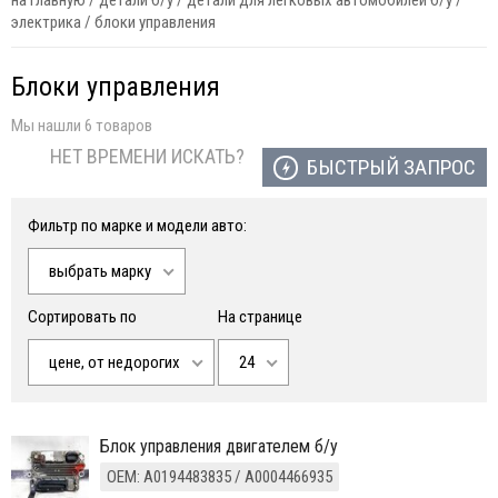
на главную
/
детали б/у
/
детали для легковых автомобилей б/у
/
электрика
/
блоки управления
Блоки управления
Мы нашли 6 товаров
НЕТ ВРЕМЕНИ ИСКАТЬ?
БЫСТРЫЙ ЗАПРОС
Фильтр по марке и модели авто:
выбрать марку
Сортировать по
На странице
цене, от недорогих
24
Блок управления двигателем б/у
ОЕМ: A0194483835 / A0004466935