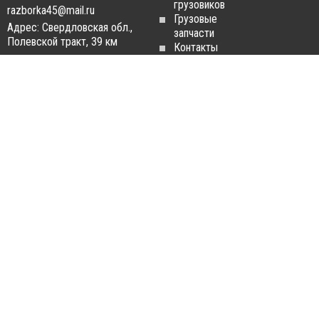
грузовиков
razborka45@mail.ru
Грузовые
Адрес: Свердловская обл.,
запчасти
Полевской тракт, 39 км
Контакты
Статьи
ЗАПЧАСТИ ДЛЯ
РАЗБОРКА ГРУЗОВИКОВ
ГРУЗОВИКОВ
Разборка
Запчасти
MAN
Man
Разборка
Запчасти Daf
Daf
Запчасти
Разборка
Iveco
Iveco
Запчасти
Разборка
Scania
Renault
Запчасти
Разборка
Volvo FH
Scania
Запчасти
Разборка
Mercedes-
Volvo FH
Benz
Разборка
Запчасти
Mercedes-
Renault
Benz