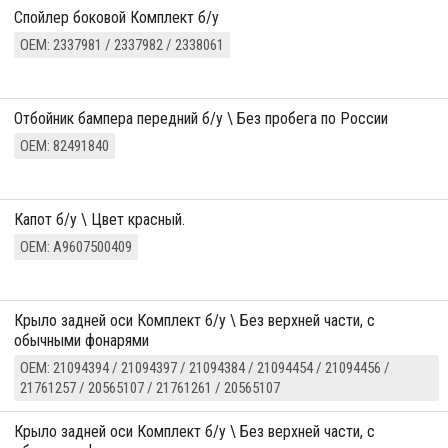
Спойлер боковой Комплект б/у
ОЕМ: 2337981 / 2337982 / 2338061
отбойник бампера передний б/у \ Без пробега по России
ОЕМ: 82491840
Капот б/у \ Цвет красный.
ОЕМ: A9607500409
Крыло задней оси Комплект б/у \ Без верхней части, с
обычными фонарями
ОЕМ: 21094394 / 21094397 / 21094384 / 21094454 / 21094456 /
21761257 / 20565107 / 21761261 / 20565107
Крыло задней оси Комплект б/у \ Без верхней части, с