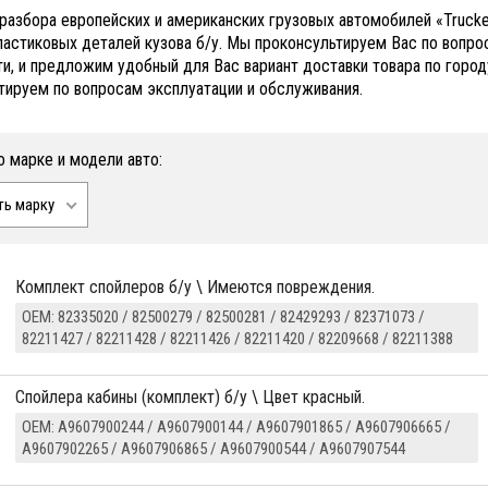
 разбора европейских и американских грузовых автомобилей «Truck
ластиковых деталей кузова б/у. Мы проконсультируем Вас по вопр
ти, и предложим удобный для Вас вариант доставки товара по город
тируем по вопросам эксплуатации и обслуживания.
о марке и модели авто:
ть марку
Комплект спойлеров б/у \ Имеются повреждения.
ОЕМ: 82335020 / 82500279 / 82500281 / 82429293 / 82371073 /
82211427 / 82211428 / 82211426 / 82211420 / 82209668 / 82211388
Спойлера кабины (комплект) б/у \ Цвет красный.
ОЕМ: A9607900244 / A9607900144 / A9607901865 / A9607906665 /
A9607902265 / A9607906865 / A9607900544 / A9607907544