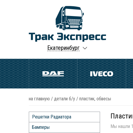
Екатеринбург
на главную
/
детали б/у
/
пластик, обвесы
Пласти
Решетки Радиатора
Мы нашли 1
Бамперы