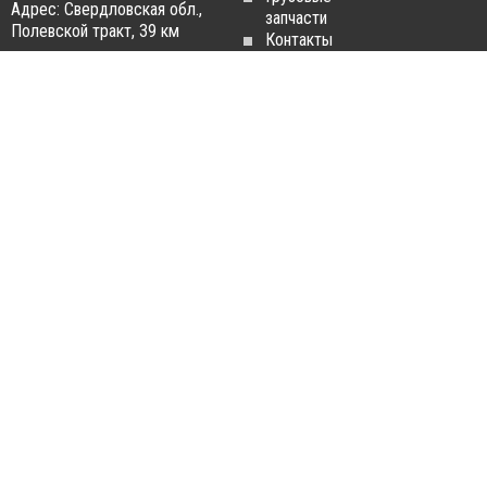
Адрес: Свердловская обл.,
запчасти
Полевской тракт, 39 км
Контакты
Статьи
ЗАПЧАСТИ ДЛЯ
РАЗБОРКА ГРУЗОВИКОВ
ГРУЗОВИКОВ
Разборка
Запчасти
MAN
Man
Разборка
Запчасти Daf
Daf
Запчасти
Разборка
Iveco
Iveco
Запчасти
Разборка
Scania
Renault
Запчасти
Разборка
Volvo FH
Scania
Запчасти
Разборка
Mercedes-
Volvo FH
Benz
Разборка
Запчасти
Mercedes-
Renault
Benz