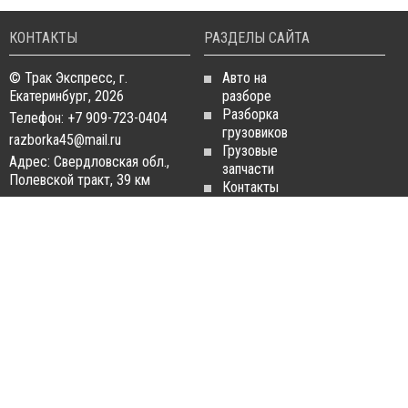
КОНТАКТЫ
РАЗДЕЛЫ САЙТА
© Трак Экспресс, г.
Авто на
Екатеринбург, 2026
разборе
Разборка
Телефон: +7 909-723-0404
грузовиков
razborka45@mail.ru
Грузовые
Адрес: Свердловская обл.,
запчасти
Полевской тракт, 39 км
Контакты
Статьи
ЗАПЧАСТИ ДЛЯ
РАЗБОРКА ГРУЗОВИКОВ
ГРУЗОВИКОВ
Разборка
Запчасти
MAN
Man
Разборка
Запчасти Daf
Daf
Запчасти
Разборка
Iveco
Iveco
Запчасти
Разборка
Scania
Renault