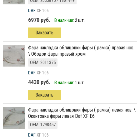
ОЕМ: 2033875 / 1861949
DAF
XF 106
6970 руб.
В наличии:
2 шт.
Заказать
фара накладка облицовки фары ( рамка) правая нов.
\ Ободок фары правый хром
ОЕМ: 2011375
DAF
XF 106
4430 руб.
В наличии:
1 шт.
Заказать
фара накладка облицовки фары ( рамка) левая нов. \
Окантовка фары левая Daf XF E6
ОЕМ: 1798457
DAF
XF 106