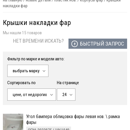
на главную
/
новые детали
/
пластик нов.
/
корпусы фар
/
крышки
накладки фар
Крышки накладки фар
Мы нашли 15 товаров
НЕТ ВРЕМЕНИ ИСКАТЬ?
БЫСТРЫЙ ЗАПРОС
Фильтр по марке и модели авто:
выбрать марку
Сортировать по
На странице
цене, от недорогих
24
угол бампера облицовка фары левая нов. \ рамка
фары