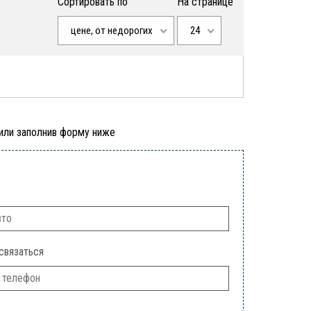
Сортировать по
На странице
цене, от недорогих
24
 или заполнив форму ниже
связаться