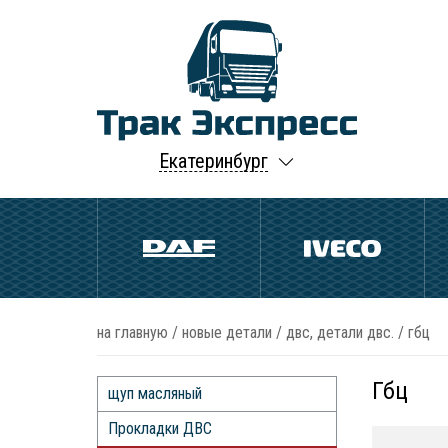
Екатеринбург
на главную
/
новые детали
/
двс, детали двс.
/
гбц
Гбц
щуп масляный
Прокладки ДВС