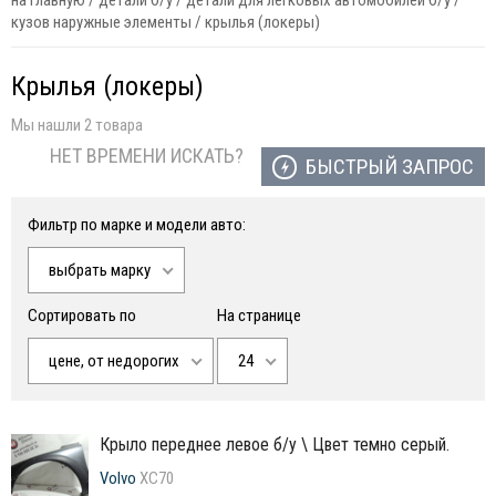
на главную
/
детали б/у
/
детали для легковых автомобилей б/у
/
кузов наружные элементы
/
крылья (локеры)
Крылья (локеры)
Мы нашли 2 товара
НЕТ ВРЕМЕНИ ИСКАТЬ?
БЫСТРЫЙ ЗАПРОС
Фильтр по марке и модели авто:
выбрать марку
Сортировать по
На странице
цене, от недорогих
24
крыло переднее левое б/у \ Цвет темно серый.
Volvo
XC70