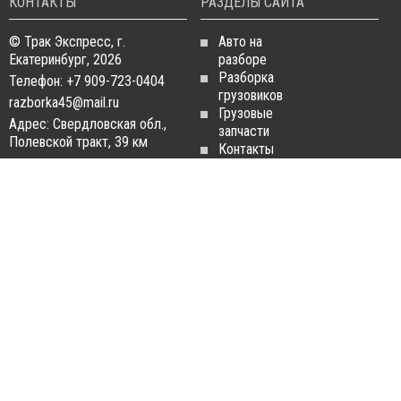
КОНТАКТЫ
РАЗДЕЛЫ САЙТА
© Трак Экспресс, г.
Авто на
Екатеринбург, 2026
разборе
Разборка
Телефон: +7 909-723-0404
грузовиков
razborka45@mail.ru
Грузовые
Адрес: Свердловская обл.,
запчасти
Полевской тракт, 39 км
Контакты
Статьи
ЗАПЧАСТИ ДЛЯ
РАЗБОРКА ГРУЗОВИКОВ
ГРУЗОВИКОВ
Разборка
Запчасти
MAN
Man
Разборка
Запчасти Daf
Daf
Запчасти
Разборка
Iveco
Iveco
Запчасти
Разборка
Scania
Renault
Запчасти
Разборка
Volvo FH
Scania