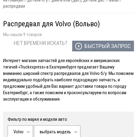
на главную
/
детали б/у
/
двигатели (двс), детали двс.
/
валы
/
распредвал
Распредвал для Volvo (Вольво)
Мы нашли 9 товаров
НЕТ ВРЕМЕНИ ИСКАТЬ?
БЫСТРЫЙ ЗАПРОС
Интернет-магазин запчастей для европейских и американских
тягачей «Truckexpress» в Екатеринбурге предлагает Вашему
вниманию широкий спектр распредвалов для Volvo б/у. Мы поможем
индивидуально подобрать наиболее подходящую запчасть, и
предложим удобный для Вас вариант доставки товара по городу
Екатеринбург, а также поможем и проконсультируем по вопросам
эксплуатации и обслуживания.
Фильтр по марке и модели авто:
Volvo
выбрать модель