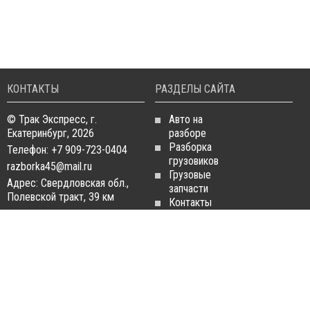
КОНТАКТЫ
РАЗДЕЛЫ САЙТА
© Трак Экспресс, г.
Авто на
Екатеринбург, 2026
разборе
Разборка
Телефон: +7 909-723-0404
грузовиков
razborka45@mail.ru
Грузовые
Адрес: Свердловская обл.,
запчасти
Полевской тракт, 39 км
Контакты
Статьи
ЗАПЧАСТИ ДЛЯ
РАЗБОРКА ГРУЗОВИКОВ
ГРУЗОВИКОВ
Разборка
Запчасти
MAN
Man
Разборка
Запчасти Daf
Daf