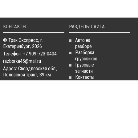
КОНТАКТЫ
РАЗДЕЛЫ САЙТА
© Трак Экспресс, г.
Авто на
Екатеринбург, 2026
разборе
Разборка
Телефон: +7 909-723-0404
грузовиков
razborka45@mail.ru
Грузовые
Адрес: Свердловская обл.,
запчасти
Полевской тракт, 39 км
Контакты
Статьи
ЗАПЧАСТИ ДЛЯ
РАЗБОРКА ГРУЗОВИКОВ
ГРУЗОВИКОВ
Разборка
Запчасти
MAN
Man
Разборка
Запчасти Daf
Daf
Запчасти
Разборка
Iveco
Iveco