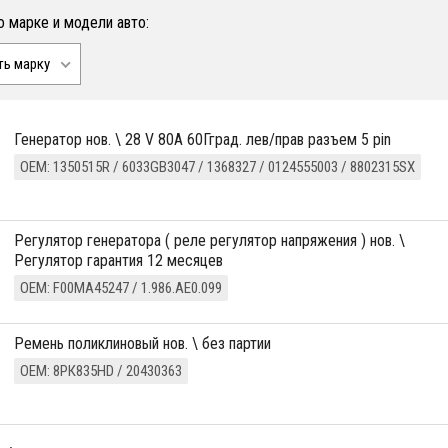
о марке и модели авто:
ть марку
генератор нов. \ 28 V 80A 60Гград. лев/прав разъем 5 pin
ОЕМ: 1350515R / 6033GB3047 / 1368327 / 0124555003 / 8802315SX
регулятор генератора ( реле регулятор напряжения ) нов. \
Регулятор гарантия 12 месяцев
ОЕМ: F00MA45247 / 1.986.AE0.099
ремень поликлиновый нов. \ без партии
ОЕМ: 8РК835HD / 20430363