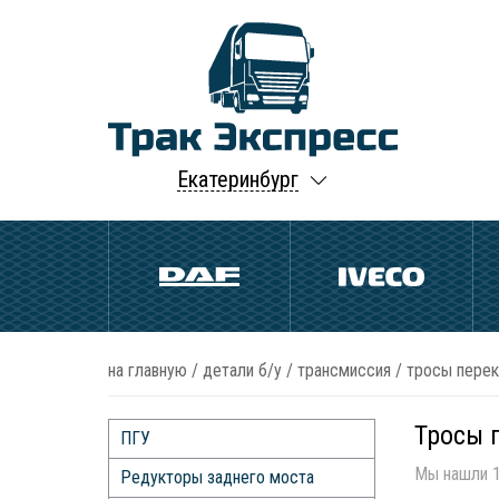
Екатеринбург
на главную
/
детали б/у
/
трансмиссия
/
тросы перек
Тросы 
ПГУ
Мы нашли 1
Редукторы заднего моста