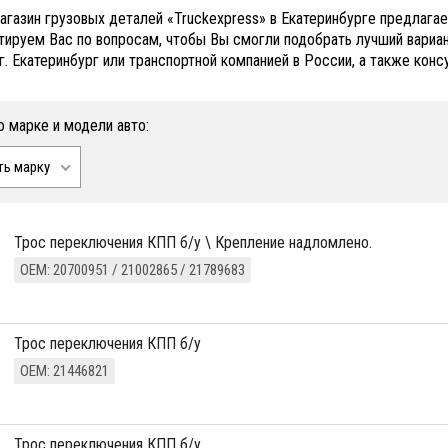
агазин грузовых деталей «Truckexpress» в Екатеринбурге предлаг
тируем Вас по вопросам, чтобы Вы смогли подобрать лучший вариа
г. Екатеринбург или транспортной компанией в России, а также конс
о марке и модели авто:
ть марку
трос переключения КПП б/у \ Крепление надломлено.
ОЕМ: 20700951 / 21002865 / 21789683
трос переключения КПП б/у
ОЕМ: 21446821
трос переключения КПП б/у