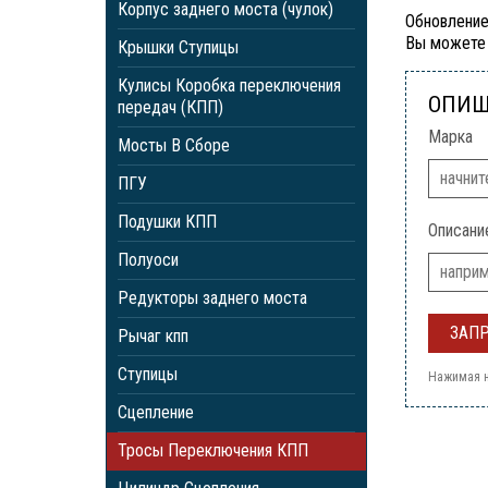
Корпус заднего моста (чулок)
Обновление
Вы можете 
Крышки Ступицы
Кулисы Коробка переключения
ОПИШ
передач (КПП)
Марка
Мосты В Сборе
ПГУ
Подушки КПП
Описани
Полуоси
Редукторы заднего моста
Рычаг кпп
Ступицы
Нажимая н
Сцепление
Тросы Переключения КПП