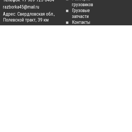
грузовиков
razborka45@mail.ru
Грузовые
Адрес: Свердловская обл.,
запчасти
Полевской тракт, 39 км
Контакты
Статьи
ЗАПЧАСТИ ДЛЯ
РАЗБОРКА ГРУЗОВИКОВ
ГРУЗОВИКОВ
Разборка
Запчасти
MAN
Man
Разборка
Запчасти Daf
Daf
Запчасти
Разборка
Iveco
Iveco
Запчасти
Разборка
Scania
Renault
Запчасти
Разборка
Volvo FH
Scania
Запчасти
Разборка
Mercedes-
Volvo FH
Benz
Разборка
Запчасти
Mercedes-
Renault
Benz